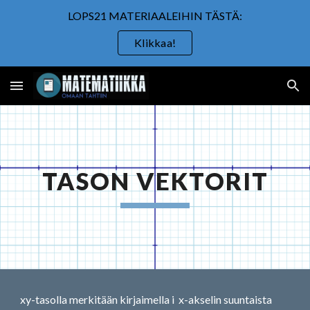
LOPS21 MATERIAALEIHIN TÄSTÄ:
Skip to main content
Skip to navigation
Klikkaa!
TASON VEKTORIT
xy-tasolla merkitään kirjaimella i  x-akselin suuntaista 