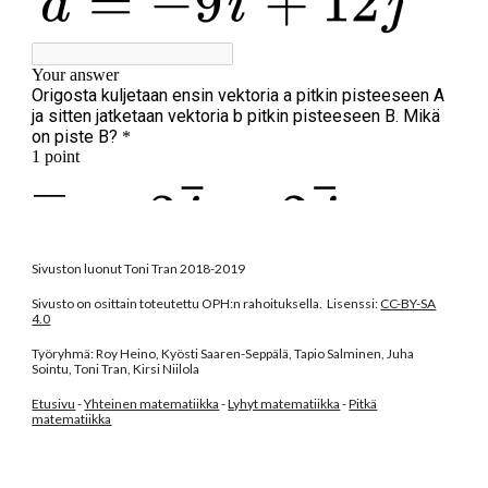
Sivuston luonut Toni Tran 2018-2019
Sivusto on osittain toteutettu OPH:n rahoituksella. Lisenssi:
CC-BY-SA
4.0
Työryhmä: Roy Heino, Kyösti Saaren-Seppälä, Tapio Salminen, Juha
Sointu, Toni Tran, Kirsi Niilola
Etusivu
-
Yhteinen matematiikka
-
Lyhyt matematiikka
-
Pitkä
matematiikka