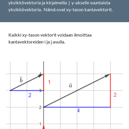
yksikkövektoria ja kirjaimella  j  y-akselin suuntaista 
yksikkövektoria.  Nämä ovat xy-tason kantavektorit.
Kaikki xy-tason vektorit voidaan ilmoittaa 
kantavektoreiden i ja j avulla.