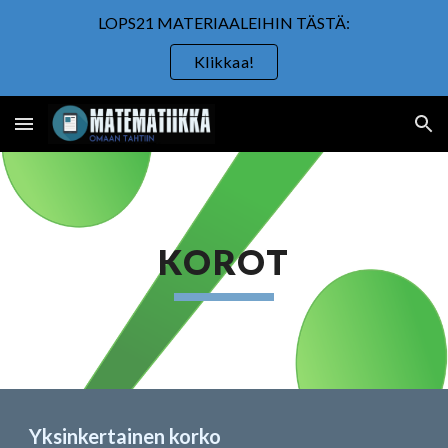
LOPS21 MATERIAALEIHIN TÄSTÄ:
Skip to main content
Skip to navigation
Klikkaa!
KOROT
Yksinkertainen korko