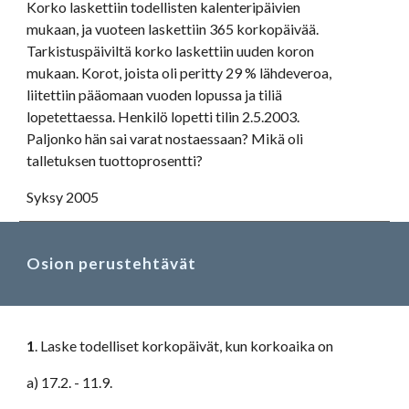
Korko laskettiin todellisten kalenteripäivien 
mukaan, ja vuoteen laskettiin 365 korkopäivää. 
Tarkistuspäiviltä korko laskettiin uuden koron 
mukaan. Korot, joista oli peritty 29 % lähdeveroa, 
liitettiin pääomaan vuoden lopussa ja tiliä 
lopetettaessa. Henkilö lopetti tilin 2.5.2003. 
Paljonko hän sai varat nostaessaan? Mikä oli 
talletuksen tuottoprosentti?
Syksy 2005
Osion perustehtävät
1
. Laske todelliset korkopäivät, kun korkoaika on
a) 17.2. - 11.9.