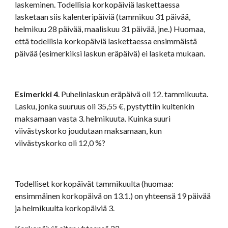
laskeminen. Todellisia korkopäiviä laskettaessa 
lasketaan siis kalenteripäiviä (tammikuu 31 päivää, 
helmikuu 28 päivää, maaliskuu 31 päivää, jne.) Huomaa, 
että todellisia korkopäiviä laskettaessa ensimmäistä 
päivää (esimerkiksi laskun eräpäivä) ei lasketa mukaan.
Esimerkki 4
. Puhelinlaskun eräpäivä oli 12. tammikuuta. 
Lasku, jonka suuruus oli 35,55 €, pystyttiin kuitenkin 
maksamaan vasta 3. helmikuuta. Kuinka suuri 
viivästyskorko joudutaan maksamaan, kun 
viivästyskorko oli 12,0 %?
Todelliset korkopäivät tammikuulta (huomaa: 
ensimmäinen korkopäivä on 13.1.) on yhteensä 19 päivää 
ja helmikuulta korkopäiviä 3.