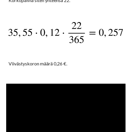
Korkopäiviä siten yhteensä 22.
Viivästyskoron määrä 0,26 €. 