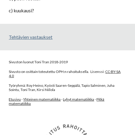
c) kuukausi?
Tehtävien vastaukset
Sivuston luonut Toni Tran 2018-2019
Sivusto on osittain toteutettu OPH:n rahoituksella. Lisenssi:
CC-BY-SA
4.0
Työryhmä: Roy Heino, Kyösti Saaren-Seppälä, Tapio Salminen, Juha
Sointu, Toni Tran, Kirsi Niilola
Etusivu
-
Yhteinen matematiikka
-
Lyhyt matematiikka
-
Pitkä
matematiikka