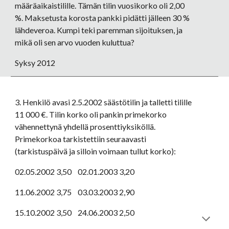
määräaikaistilille. Tämän tilin vuosikorko oli 2,00 
%. Maksetusta korosta pankki pidätti jälleen 30 % 
lähdeveroa. Kumpi teki paremman sijoituksen, ja 
mikä oli sen arvo vuoden kuluttua? 
Syksy 2012
3. Henkilö avasi 2.5.2002 säästötilin ja talletti tilille 
11 000 €. Tilin korko oli pankin primekorko 
vähennettynä yhdellä prosenttiyksiköllä. 
Primekorkoa tarkistettiin seuraavasti 
(tarkistuspäivä ja silloin voimaan tullut korko):
02.05.2002 3,50    02.01.2003 3,20
11.06.2002 3,75    03.03.2003 2,90
15.10.2002 3,50    24.06.2003 2,50