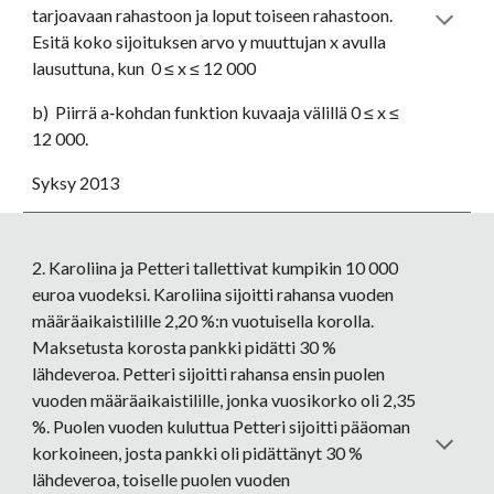
tarjoavaan rahastoon ja loput toiseen rahastoon. 
Esitä koko sijoituksen arvo y muuttujan x avulla 
lausuttuna, kun  0 ≤ x ≤ 12 000
b)  Piirrä a‐kohdan funktion kuvaaja välillä 0 ≤ x ≤ 
12 000. 
Syksy 2013
2. Karoliina ja Petteri tallettivat kumpikin 10 000 
euroa vuodeksi. Karoliina sijoitti rahansa vuoden 
määräaikaistilille 2,20 %:n vuotuisella korolla. 
Maksetusta korosta pankki pidätti 30 % 
lähdeveroa. Petteri sijoitti rahansa ensin puolen 
vuoden määräaikaistilille, jonka vuosikorko oli 2,35 
%. Puolen vuoden kuluttua Petteri sijoitti pääoman 
korkoineen, josta pankki oli pidättänyt 30 % 
lähdeveroa, toiselle puolen vuoden 