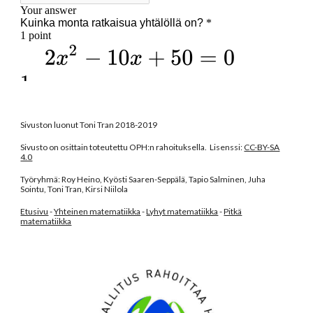
Sivuston luonut Toni Tran 2018-2019
Sivusto on osittain toteutettu OPH:n rahoituksella. Lisenssi:
CC-BY-SA
4.0
Työryhmä: Roy Heino, Kyösti Saaren-Seppälä, Tapio Salminen, Juha
Sointu, Toni Tran, Kirsi Niilola
Etusivu
-
Yhteinen matematiikka
-
Lyhyt matematiikka
-
Pitkä
matematiikka