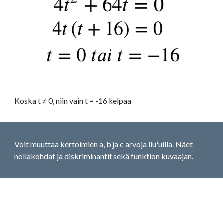
Koska t ≠ 0, niin vain t = -16 kelpaa
Voit muuttaa kertoimien a, b ja c arvoja liu'uilla. Näet 
nollakohdat ja diskriminantit sekä funktion kuvaajan.