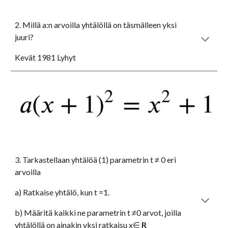
2. Millä a:n arvoilla yhtälöllä on täsmälleen yksi 
juuri?
Kevät 1981 Lyhyt
3. Tarkastellaan yhtälöä (1) parametrin t ≠ 0 eri 
arvoilla 
a) Ratkaise yhtälö, kun t =1. 
b) Määritä kaikki ne parametrin t ≠0 arvot, joilla 
yhtälöllä on ainakin yksi ratkaisu x∈ 
R