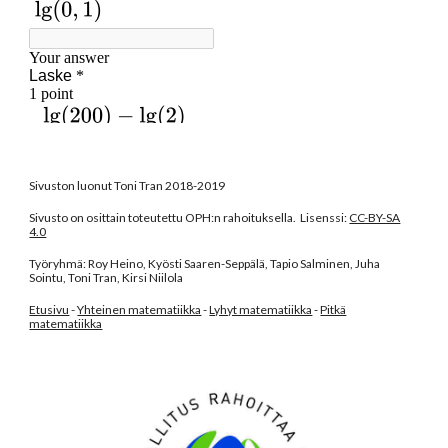
Sivuston luonut Toni Tran 2018-2019
Sivusto on osittain toteutettu OPH:n rahoituksella. Lisenssi:
CC-BY-SA
4.0
Työryhmä: Roy Heino, Kyösti Saaren-Seppälä, Tapio Salminen, Juha
Sointu, Toni Tran, Kirsi Niilola
Etusivu
-
Yhteinen matematiikka
-
Lyhyt matematiikka
-
Pitkä
matematiikka