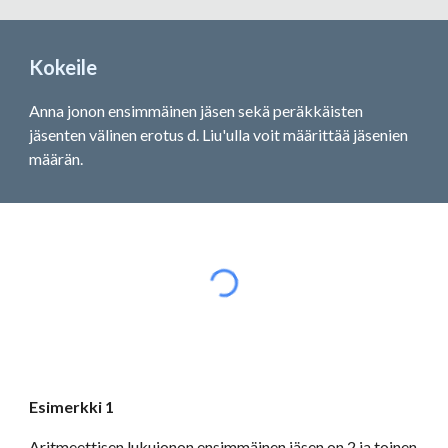
Kokeile
Anna jonon ensimmäinen jäsen sekä peräkkäisten 
jäsenten välinen erotus d. Liu'ulla voit määrittää jäsenien 
määrän.
Esimerkki 1
Aritmeettisen lukujonon ensimmäinen jäsen on 2 ja toinen 