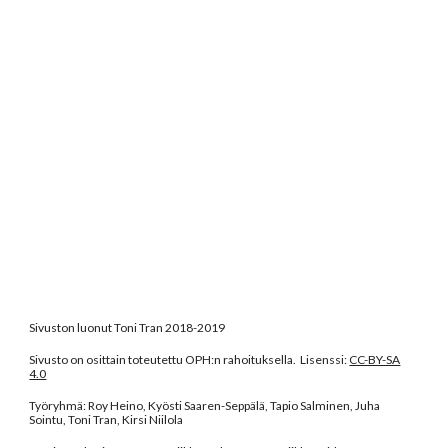
Sivuston luonut Toni Tran 2018-2019
Sivusto on osittain toteutettu OPH:n rahoituksella. Lisenssi:
CC-BY-SA
4.0
Työryhmä: Roy Heino, Kyösti Saaren-Seppälä, Tapio Salminen, Juha
Sointu, Toni Tran, Kirsi Niilola