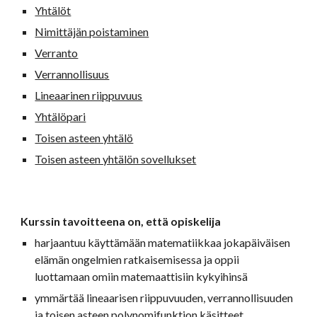
Yhtälöt
Nimittäjän poistaminen
Verranto
Verrannollisuus
Lineaarinen riippuvuus
Yhtälöpari
Toisen asteen yhtälö
Toisen asteen yhtälön sovellukset
Kurssin tavoitteena on, että opiskelija 
harjaantuu käyttämään matematiikkaa jokapäiväisen 
elämän ongelmien ratkaisemisessa ja oppii 
luottamaan omiin matemaattisiin kykyihinsä 
ymmärtää lineaarisen riippuvuuden, verrannollisuuden 
ja toisen asteen polynomifunktion käsitteet 