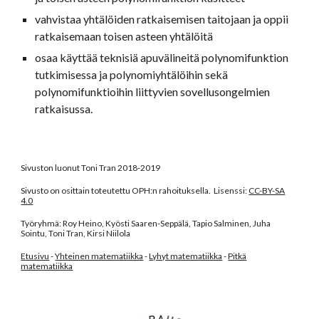
vahvistaa yhtälöiden ratkaisemisen taitojaan ja oppii 
ratkaisemaan toisen asteen yhtälöitä 
osaa käyttää teknisiä apuvälineitä polynomifunktion 
tutkimisessa ja polynomiyhtälöihin sekä 
polynomifunktioihin liittyvien sovellusongelmien 
ratkaisussa. 
Sivuston luonut Toni Tran 2018-2019
Sivusto on osittain toteutettu OPH:n rahoituksella. Lisenssi:
CC-BY-SA
4.0
Työryhmä: Roy Heino, Kyösti Saaren-Seppälä, Tapio Salminen, Juha
Sointu, Toni Tran, Kirsi Niilola
Etusivu
-
Yhteinen matematiikka
-
Lyhyt matematiikka
-
Pitkä
matematiikka